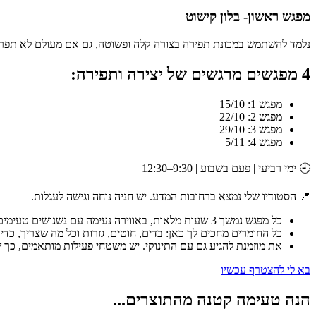
מפגש ראשון- בלון קישוט
נלמד להשתמש במכונת תפירה בצורה קלה ופשוטה, גם אם מעולם לא תפרת 
4 מפגשים מרגשים של יצירה ותפירה:
מפגש 1: 15/10
מפגש 2: 22/10
מפגש 3: 29/10
מפגש 4: 5/11
🕘 ימי רביעי | פעם בשבוע | 9:30–12:30
📍 הסטודיו שלי נמצא ברחובות המדע. יש חניה נוחה וגישה לעגלות.
כל מפגש נמשך 3 שעות מלאות, באווירה נעימה עם נשנושים טעימים והפסקות מותאמות לאימהות בחל״ד.
כל החומרים מחכים לך כאן: בדים, חוטים, גזרות וכל מה שצריך, כד
את מוזמנת להגיע גם עם התינוקי. יש משטחי פעילות מותאמים, כך ש
בא לי להצטרף עכשיו
הנה טעימה קטנה מהתוצרים...