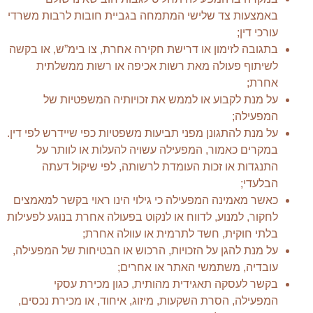
באמצעות צד שלישי המתמחה בגביית חובות לרבות משרדי
עורכי דין;
בתגובה לזימון או דרישת חקירה אחרת, צו בימ”ש, או בקשה
לשיתוף פעולה מאת רשות אכיפה או רשות ממשלתית
אחרת;
על מנת לקבוע או לממש את זכויותיה המשפטיות של
המפעילה;
על מנת להתגונן מפני תביעות משפטיות כפי שיידרש לפי דין.
במקרים כאמור, המפעילה עשויה להעלות או לוותר על
התנגדות או זכות העומדת לרשותה, לפי שיקול דעתה
הבלעדי;
כאשר מאמינה המפעילה כי גילוי הינו ראוי בקשר למאמצים
לחקור, למנוע, לדווח או לנקוט בפעולה אחרת בנוגע לפעילות
בלתי חוקית, חשד לתרמית או עוולה אחרת;
על מנת להגן על הזכויות, הרכוש או הבטיחות של המפעילה,
עובדיה, משתמשי האתר או אחרים;
בקשר לעסקה תאגידית מהותית, כגון מכירת עסקי
המפעילה, הסרת השקעות, מיזוג, איחוד, או מכירת נכסים,