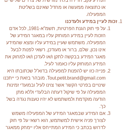
המידע עקב חדירה בלתי מורשית של צדדים שלישיים
או כתוצאה ממעשה או מחדל שאינם בשליטת
המפעילה.
זכות לעיין במידע ולעדכנו
על פי חוק הגנת הפרטיות, תשמ”א-1981, לכל אדם
הזכות לעיין במידע המוחזק עליו במאגר המידע של
המפעילה. משתמש שעיין במידע עליו ומצא שהמידע
אינו נכון, שלם, ברור או מעודכן, רשאי לפנות לבעל
מאגר המידע בבקשה לתקן ו/או לעדכן ו/או למחוק את
המידע המוחזק עליו כאמור לעיל.
פנייה כזו יש להפנות למפעילה בדוא”ל שכתובתו היא
Tout.petit.brand@gmail.com. מובהר בזאת כי ייתכנו
שינויים בפרטי הקשר אשר צוינו לעיל ובמועדי זמינות
המפעילה על פי שיקול דעתה הבלעדי וללא מתן
הודעה מוקדמת ולמשתמש לא יהיו טענות נגדה בשל
כך.
אם המידע שבמאגר המידע של המפעילה משמש
לצורך פניה אישית למשתמש, הוא רשאי על פי חוק
לדרוש בכתב כי המידע המתייחס אליו יימחק ממאגר