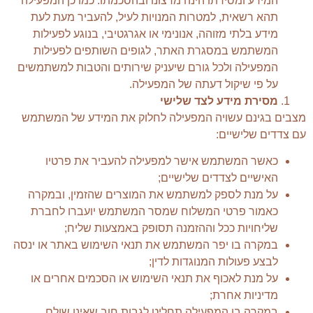
המידע ומסירתו הינה מרצונו ובהסכמתו. כמו כן המפעילה
תהא רשאית, למטרות המנויות לעיל, להעביר מעת לעת
מידע בלתי מזוהה, אנונימי או אגרגטיבי, בנוגע לפעילות
המשתמש במסגרת האתר, לגופים השותפים לפעילות
המפעילה ולכל גורם שיעניק שירותים והטבות למשתמשים
על פי שיקול דעתה של המפעילה.
מסירת מידע לצד שלישי
מצבים בגינם עשויה המפעילה לחלוק את המידע של המשתמש
עם צדדים שלישיים:
כאשר המשתמש אישר למפעילה להעביר את פרטיו
האישיים לצדדים שלישיים;
על מנת לספק למשתמש את המוצרים שהזמין, ובמקרה
כאמור פרטי המשלוח שמסר המשתמש יועברו לחברת
שליחויות ככל וההזמנה תסופק באמצעות שליח;
במקרה בו יפר המשתמש את תנאי השימוש באתר או ינסה
לבצע פעולות המנוגדות לדין;
על מנת לאכוף את תנאי השימוש או הסכמים אחרים או
מדיניות אחרת;
במקרה בו המפעילה תחליט לגבות חוב שאינו שולם