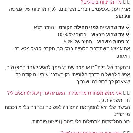
מה מדיניות ביטולים?
אני יודעת שלפעמים דברים משתנים, ולכן המדיניות שלי גמישה
ונעימה:
🌸
עד שבועיים לפני תחילת הקורס
– החזר מלא.
🌸
עד שבוע מראש
– החזר של 80%.
🌸
פחות משבוע
– החזר של 50%.
אם אמצא משתתפת חלופית במקומך, תקבלי
החזר מלא
בלי
דאגות.
ובמקרה של בלת״ם או מצב שמונע ממך להגיע לאחד המפגשים,
אפשר להשלים
בדרך חלופית
, רק תעדכני אותי יום קודם כדי
שאארגן לך הכול כמו שצריך
אני ממש מפחדת מהתפירה, האם זה עדיין יכול להתאים לי?
חד־משמעית כן.
הגישה שלי היא להפוך את התפירה לפשוטה וברורה בלי מורכבות
מיותרת.
רוב התלמידות מתחילות בלי ביטחון ופשוט פורחות.