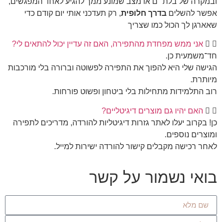
ובמקרה של בלת״ם או מצב שמונע ממך להגיע לאחד המפגשים,
אפשר להשלים
בדרך חלופית
, רק תעדכני אותי יום קודם כדי
שאארגן לך הכול כמו שצריך
אני ממש מפחדת מהתפירה, האם זה עדיין יכול להתאים לי?
חד־משמעית כן.
הגישה שלי היא להפוך את התפירה לפשוטה וברורה בלי מורכבות
מיותרת.
רוב התלמידות מתחילות בלי ביטחון ופשוט פורחות.
האם יהיו גם מוצרים דיגיטליים?
כן! בקרוב יעלו לאתר גזרות דיגיטליות להורדה, מדריכים לתפירה
ומוצרים נוספים.
לאחר רכישה מקבלים קישור להורדה ישירות למייל.
בואי נשמור על קשר