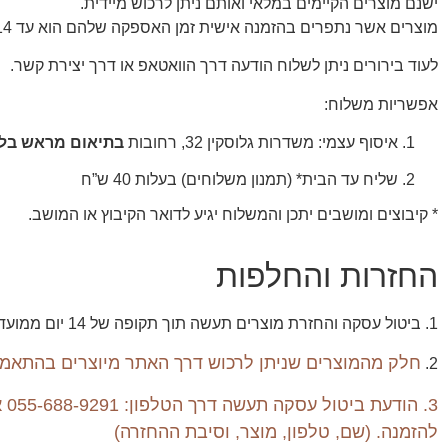
ישנם מוצרים הקיימים במלאי ואותם ניתן לרכוש מיידית.
מוצרים אשר נתפרים בהזמנה אישית זמן האספקה שלהם הוא עד 14 יום עסקים. אנחנו בטוּ- פּטִי ננסה לתת לכן את השירות על הצד הטוב ביותר ולקצר לכן את זמן האספקה.
לעוד בירורים ניתן לשלוח הודעה דרך הוואטאפ או דרך יצירת קשר.
אפשריות משלוח:
איסוף עצמי: משדרות גלוסקין 32, רחובות
בתיאום מראש בל
שליח עד הבית* (תמנון משלוחים) בעלות 40 ש”ח
* קיבוצים ומושבים יתכן והמשלוח יגיע לדואר הקיבוץ או המושב.
החזרות והחלפות
1. ביטול עסקה והחזרת מוצרים תעשה תוך תקופה של 14 יום ממועד קבלת ההזמנה.
חלק מהמוצרים שניתן לרכוש דרך האתר מיוצרים בהתאמה א
2.
להזמנה. (שם, טלפון, מוצר, וסיבת ההחזרה)