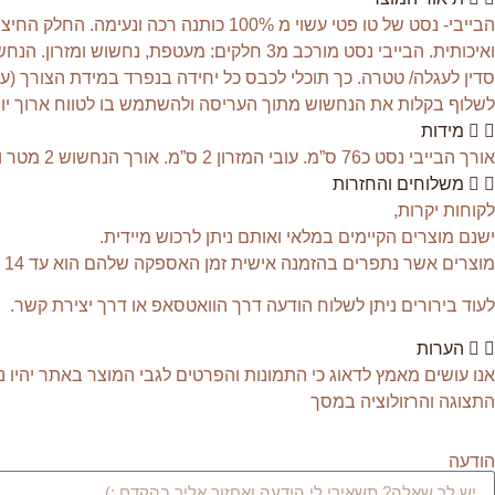
הבייבי- נסט של טו פטי עשוי מ 100% כו
ואיכותית. הבייבי נסט מורכב מ3 חלקים: מעטפ
לשלוף בקלות את הנחשוש מתוך העריסה ולהשתמש בו לטווח ארוך יותר ל
מידות
אורך הבייבי נסט כ76 ס”מ. עובי המזרון 2 ס”מ. אורך הנחשוש 2 מטר וקוטרו 30 ס”מ
משלוחים והחזרות
לקוחות יקרות,
ישנם מוצרים הקיימים במלאי ואותם ניתן לרכוש מיידית.
מוצרים אשר נתפרים בהזמנה אישית זמן האספקה שלהם הוא עד 14 יום עסקים. אנחנו בטוּ- פּטִי ננסה לתת לכן את השירות על הצד הטוב ביותר ולקצר לכן את זמן האספקה.
לעוד בירורים ניתן לשלוח הודעה דרך הוואטסאפ או דרך יצירת קשר.
הערות
אנו עושים מאמץ לדאוג כי התמונות והפרטים לגבי המוצר באתר יהיו נכ
התצוגה והרזולוציה במסך
הודעה