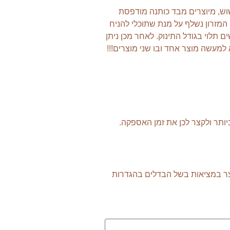
ולל הנחשוש, מיוצרים מבד כותנה מודפסת
יעודים. המזרון נשלף על מנת שתוכלי להניח
תוכלי לכבס כל יחידה בנפרד במידת הצורך (עד 30 מעלות ללא מייבש). הבייבי נסט מותאם מגיל לידה ועד 3-4 חודשים תלוי בגודל התינוק. לאחר מכן ניתן
למעשה מוצר אחד ובו שני מוצרים!!!
המוצר במציאות בשל הבדלים בהגדרות