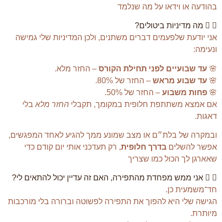
בהודעה או וידאו על מה שנלמד
מה מדיניות ביטולים?
אני יודעת שלפעמים דברים משתנים, ולכן המדיניות שלי גמישה
ונעימה:
🌸
עד שבועיים לפני תחילת הקורס
– החזר מלא.
🌸
עד שבוע מראש
– החזר של 80%.
🌸
פחות משבוע
– החזר של 50%.
אם אמצא משתתפת חלופית במקומך, תקבלי
החזר מלא
בלי
דאגות.
ובמקרה של בלת״ם או מצב שמונע ממך להגיע לאחד המפגשים,
אפשר להשלים
בדרך חלופית
, רק תעדכני אותי יום קודם כדי
שאארגן לך הכול כמו שצריך
אני ממש מפחדת מהתפירה, האם זה עדיין יכול להתאים לי?
חד־משמעית כן.
הגישה שלי היא להפוך את התפירה לפשוטה וברורה בלי מורכבות
מיותרת.